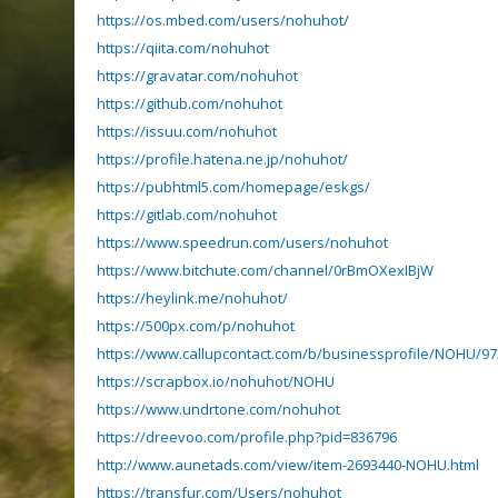
https://os.mbed.com/users/nohuhot/
https://qiita.com/nohuhot
https://gravatar.com/nohuhot
https://github.com/nohuhot
https://issuu.com/nohuhot
https://profile.hatena.ne.jp/nohuhot/
https://pubhtml5.com/homepage/eskgs/
https://gitlab.com/nohuhot
https://www.speedrun.com/users/nohuhot
https://www.bitchute.com/channel/0rBmOXexIBjW
https://heylink.me/nohuhot/
https://500px.com/p/nohuhot
https://www.callupcontact.com/b/businessprofile/NOHU/9
https://scrapbox.io/nohuhot/NOHU
https://www.undrtone.com/nohuhot
https://dreevoo.com/profile.php?pid=836796
http://www.aunetads.com/view/item-2693440-NOHU.html
https://transfur.com/Users/nohuhot