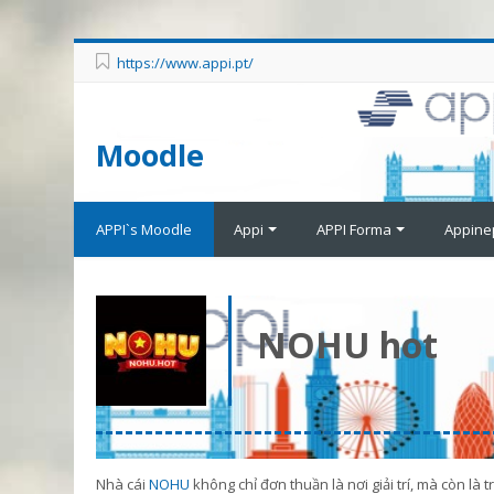
https://www.appi.pt/
Moodle
APPI`s Moodle
Appi
APPI Forma
Appine
NOHU hot
Nhà cái
NOHU
không chỉ đơn thuần là nơi giải trí, mà còn l