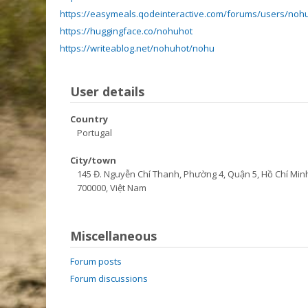
https://easymeals.qodeinteractive.com/forums/users/noh
https://huggingface.co/nohuhot
https://writeablog.net/nohuhot/nohu
User details
Country
Portugal
City/town
145 Đ. Nguyễn Chí Thanh, Phường 4, Quận 5, Hồ Chí Min
700000, Việt Nam
Miscellaneous
Forum posts
Forum discussions