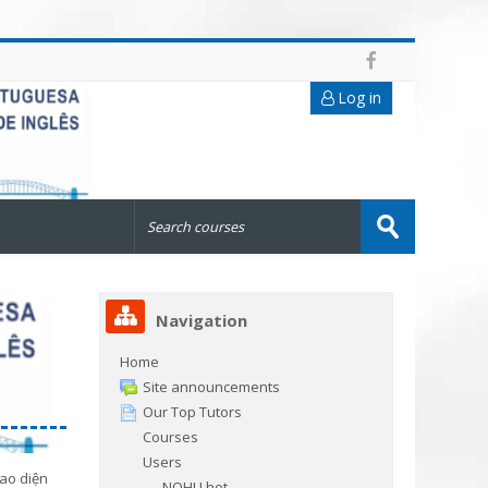
Log in
Search
courses
Submit
Navigation
Home
Site announcements
Our Top Tutors
Courses
Users
iao diện
NOHU hot