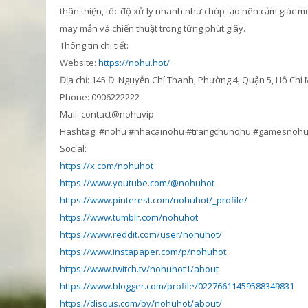
thân thiện, tốc độ xử lý nhanh như chớp tạo nên cảm giác mư
may mắn và chiến thuật trong từng phút giây.
Thông tin chi tiết:
Website:
https://nohu.hot/
Địa chỉ: 145 Đ. Nguyễn Chí Thanh, Phường 4, Quận 5, Hồ Chí
Phone: 0906222222
Mail: contact@nohuvip
Hashtag: #nohu #nhacainohu #trangchunohu #gamesnoh
Social:
https://x.com/nohuhot
https://www.youtube.com/@nohuhot
https://www.pinterest.com/nohuhot/_profile/
https://www.tumblr.com/nohuhot
https://www.reddit.com/user/nohuhot/
https://www.instapaper.com/p/nohuhot
https://www.twitch.tv/nohuhot1/about
https://www.blogger.com/profile/02276611459588349831
https://disqus.com/by/nohuhot/about/